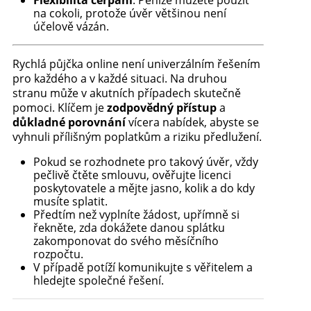
Flexibilita čerpání
: Peníze můžete použít
na cokoli, protože úvěr většinou není
účelově vázán.
Rychlá půjčka online není univerzálním řešením
pro každého a v každé situaci. Na druhou
stranu může v akutních případech skutečně
pomoci. Klíčem je
zodpovědný přístup
a
důkladné porovnání
vícera nabídek, abyste se
vyhnuli přílišným poplatkům a riziku předlužení.
Pokud se rozhodnete pro takový úvěr, vždy
pečlivě čtěte smlouvu, ověřujte licenci
poskytovatele a mějte jasno, kolik a do kdy
musíte splatit.
Předtím než vyplníte žádost, upřímně si
řekněte, zda dokážete danou splátku
zakomponovat do svého měsíčního
rozpočtu.
V případě potíží komunikujte s věřitelem a
hledejte společné řešení.