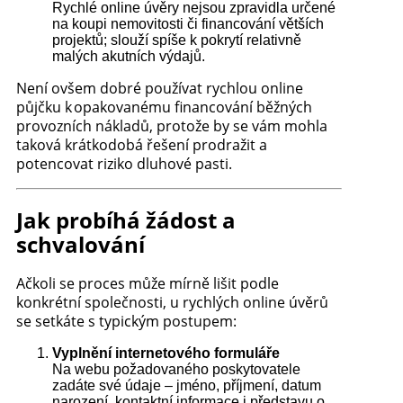
Rychlé online úvěry nejsou zpravidla určené
na koupi nemovitosti či financování větších
projektů; slouží spíše k pokrytí relativně
malých akutních výdajů.
Není ovšem dobré používat rychlou online
půjčku k opakovanému financování běžných
provozních nákladů, protože by se vám mohla
taková krátkodobá řešení prodražit a
potencovat riziko dluhové pasti.
Jak probíhá žádost a
schvalování
Ačkoli se proces může mírně lišit podle
konkrétní společnosti, u rychlých online úvěrů
se setkáte s typickým postupem:
Vyplnění internetového formuláře
Na webu požadovaného poskytovatele
zadáte své údaje – jméno, příjmení, datum
narození, kontaktní informace i představu o