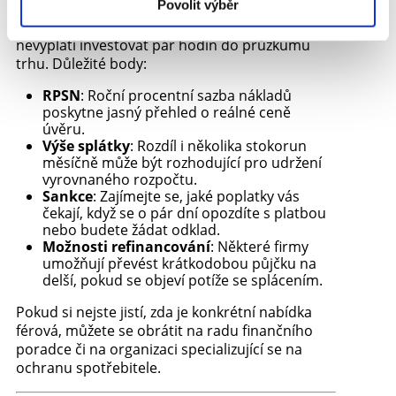
Povolit výběr
Než podepíšete smlouvu, zvažte, zda se
nevyplatí investovat pár hodin do průzkumu
trhu. Důležité body:
RPSN
: Roční procentní sazba nákladů
poskytne jasný přehled o reálné ceně
úvěru.
Výše splátky
: Rozdíl i několika stokorun
měsíčně může být rozhodující pro udržení
vyrovnaného rozpočtu.
Sankce
: Zajímejte se, jaké poplatky vás
čekají, když se o pár dní opozdíte s platbou
nebo budete žádat odklad.
Možnosti refinancování
: Některé firmy
umožňují převést krátkodobou půjčku na
delší, pokud se objeví potíže se splácením.
Pokud si nejste jistí, zda je konkrétní nabídka
férová, můžete se obrátit na radu finančního
poradce či na organizaci specializující se na
ochranu spotřebitele.