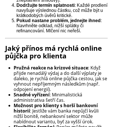
zneplatnění smlouvy).
Dodržujte termín splatnosti
: Každé prodlení
navyšuje výslednou částku, což může být u
krátkodobých úvěrů kritické.
Pokud nastane problém, jednejte ihned
:
Navrhněte odklad, nižší splátky či
refinancování. Mlčení nic neřeší.
Jaký přínos má rychlá online
půjčka pro klienta
Pružná reakce na krizové situace
: Když
přijde nenadálý výdaj a do další výplaty je
daleko, je rychlá online půjčka cestou, jak se
vyhnout nepříjemným následkům (např.
odpojení energií).
Snadné vyřízení
: Minimalistická
administrativa šetří čas.
Možnost pro klienty s horší bankovní
historií
: Jestliže vám banka nepůjčí kvůli
nižší bonitě, nebankovní sektor může
nabídnout variantu, byť za vyšší úrok.