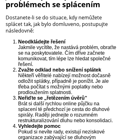
problémech se splácením
Dostanete-li se do situace, kdy nemůžete
splácet tak, jak bylo domluveno, postupujte
následovně:
Neodkládejte řešení
Jakmile vycítíte, že nastává problém, obraťte
se na poskytovatele. Čím dříve začnete
komunikovat, tím lépe lze hledat společné
řešení.
Zvažte odklad nebo snížení splátek
Někteří věřitelé nabízejí možnost dočasně
odložit splátky, případně je ponížit. Je ale
třeba počítat s možnými poplatky nebo
prodloužením splatnosti.
Neřiďte se „řetězením úvěrů“
Brát si další rychlou online půjčku na
splacení té předchozí je cesta do dluhové
spirály. Raději jednejte o rozumném
restrukturalizování dluhu nebo konsolidaci.
Vyhledejte pomoc
Pokud si nevíte rady, existují neziskové
organizace zabývající se dluhovým