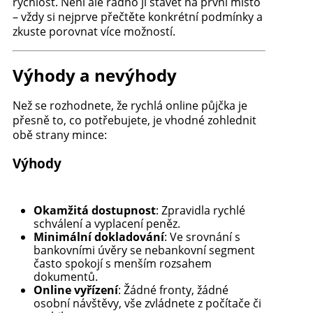
rychlost. Není ale radno ji stavět na první místo
– vždy si nejprve přečtěte konkrétní podmínky a
zkuste porovnat více možností.
Výhody a nevýhody
Než se rozhodnete, že rychlá online půjčka je
přesně to, co potřebujete, je vhodné zohlednit
obě strany mince:
Výhody
Okamžitá dostupnost
: Zpravidla rychlé
schválení a vyplacení peněz.
Minimální dokladování
: Ve srovnání s
bankovními úvěry se nebankovní segment
často spokojí s menším rozsahem
dokumentů.
Online vyřízení
: Žádné fronty, žádné
osobní návštěvy, vše zvládnete z počítače či