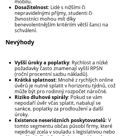
mobilu.
Dosažitelnost
: Lidé s nižšími či
nepravidelnými příjmy, studenti či
živnostníci mohou mít díky
benevolentnějším kritériím větší šanci na
schválení.
Nevýhody
Vyšší úroky a poplatky
: Rychlost a nízké
požadavky často znamenají vyšší RPSN
(roční procentní sazbu nákladů).
Krátká splatnost
: Mnohé z rychlých online
úvěrů je nutné splatit v horizontu týdnů, což
může být pro rodinný rozpočet náročné.
Riziko dluhové spirály
: Pokud se vám
nepodaří úvěr včas splatit, nabalují se
sankce, poplatky za prodloužení a další
úroky.
Existence neseriózních poskytovatelů
: V
tomto segmentu občas působí firmy, které
nejednají zcela v souladu s legislativou nebo