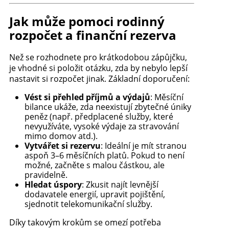
Jak může pomoci rodinný
rozpočet a finanční rezerva
Než se rozhodnete pro krátkodobou zápůjčku,
je vhodné si položit otázku, zda by nebylo lepší
nastavit si rozpočet jinak. Základní doporučení:
Vést si přehled příjmů a výdajů
: Měsíční
bilance ukáže, zda neexistují zbytečné úniky
peněz (např. předplacené služby, které
nevyužíváte, vysoké výdaje za stravování
mimo domov atd.).
Vytvářet si rezervu
: Ideální je mít stranou
aspoň 3–6 měsíčních platů. Pokud to není
možné, začněte s malou částkou, ale
pravidelně.
Hledat úspory
: Zkusit najít levnější
dodavatele energií, upravit pojištění,
sjednotit telekomunikační služby.
Díky takovým krokům se omezí potřeba