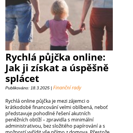
Rychlá půjčka online:
Jak ji získat a úspěšně
splácet
Finanční rady
Publikováno: 18.3.2025 |
Rychlá online půjčka je mezi zájemci o
krátkodobé financování velmi oblíbená, neboť
představuje pohodlné řešení akutních
peněžních obtíží – zpravidla s minimální
administrativou, bez složitého papírování a s
možností vyřídit vše přímo z domova. Přestože