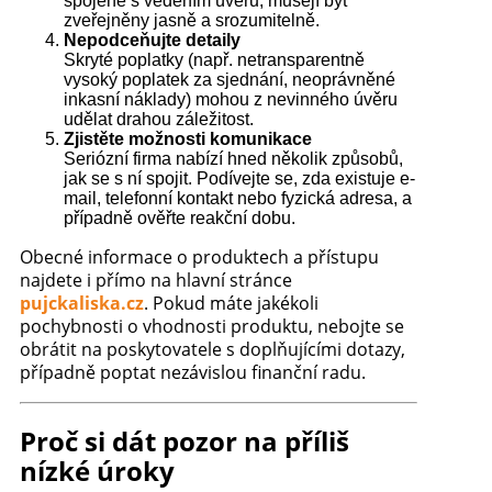
spojené s vedením úvěru, musejí být
zveřejněny jasně a srozumitelně.
Nepodceňujte detaily
Skryté poplatky (např. netransparentně
vysoký poplatek za sjednání, neoprávněné
inkasní náklady) mohou z nevinného úvěru
udělat drahou záležitost.
Zjistěte možnosti komunikace
Seriózní firma nabízí hned několik způsobů,
jak se s ní spojit. Podívejte se, zda existuje e-
mail, telefonní kontakt nebo fyzická adresa, a
případně ověřte reakční dobu.
Obecné informace o produktech a přístupu
najdete i přímo na hlavní stránce
pujckaliska.cz
. Pokud máte jakékoli
pochybnosti o vhodnosti produktu, nebojte se
obrátit na poskytovatele s doplňujícími dotazy,
případně poptat nezávislou finanční radu.
Proč si dát pozor na příliš
nízké úroky