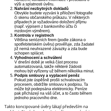
výši a splatnosti úvěru.
Nahrání nezbytných dokladů
Obvykle budete vyzváni k přiložení fotografie
či skenu občanského průkazu. V některých
případech je vyžadováno doložení příjmu
(např. výpisem z bankovního účtu či
mzdovým výměrem).
Kontrola v registrech
Většina seriózních firem (podle zákona o
spotřebitelském úvěru) prověřuje, zda žadatel
již nemá neuhrazené závazky a zda bude
schopen splácet.
Vyhodnocení a schválení
V dnešní době je velká část procesu
automatizovaná, takže některé žádosti
mohou být vyřízeny už během několika minut.
Podpis smlouvy a vyplacení peněz
Pokud jste úspěšně prošli schvalovacím
procesem, obdržíte smlouvu k podpisu. Ta
může být podepsána elektronicky. Peníze
pak přicházejí na váš účet, a to často během
jednoho pracovního dne.
Takto koncipované úvěry lákají především na