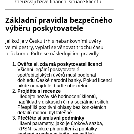
zneužívají tíživé finanční situace klientů.
Základní pravidla bezpečného
výběru poskytovatele
Jelikož je v Česku trh s nebankovními úvěry
velmi pestrý, vyplatí se věnovat trochu času
průzkumu. Řiďte se následujícími pravidly:
Ověřte si, zda má poskytovatel licenci
Všichni legální poskytovatelé
spotřebitelských úvěrů musí podléhat
dohledu České národní banky. Pokud licenci
nikde nenajdete, buďte obezřetní.
Projděte si recenze
Hledejte nezávislé hodnocení klientů,
například v diskusích či na sociálních sítích.
Přespříliš pozitivní ohlasy bez konkrétních
detailů mohou být falešné.
Přečtěte si smluvní podmínky
Hlavní parametry, jako je úroková sazba,
RPSN, sankce při prodlení a poplatky