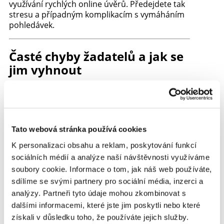
využívání rychlých online úvěrů. Předejdete tak
stresu a případným komplikacím s vymáháním
pohledávek.
Časté chyby žadatelů a jak se
jim vyhnout
Nezvládnutí termínu splatnosti
Mnoho lidí odkládá splátku „na později“ a
následně zjistí, že jim naskočily sankce či
penále. Vyplatí se proto mít nastavený
Tato webová stránka používá cookies
trvalý příkaz, abyste na povinnost
nezapomněli.
K personalizaci obsahu a reklam, poskytování funkcí
sociálních médií a analýze naší návštěvnosti využíváme
Příliš vysoká částka
soubory cookie. Informace o tom, jak náš web používáte,
Někteří klienti si pro jistotu vezmou větší
sdílíme se svými partnery pro sociální média, inzerci a
úvěr, než reálně potřebují. Výsledkem jsou
vyšší úroky, větší měsíční zátěž a vyšší
analýzy. Partneři tyto údaje mohou zkombinovat s
riziko neschopnosti splácet.
dalšími informacemi, které jste jim poskytli nebo které
získali v důsledku toho, že používáte jejich služby.
Podpis nejasné smlouvy