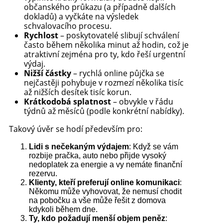
občanského průkazu (a případně dalších
dokladů) a vyčkáte na výsledek
schvalovacího procesu.
Rychlost
– poskytovatelé slibují schválení
často během několika minut až hodin, což je
atraktivní zejména pro ty, kdo řeší urgentní
výdaj.
Nižší částky
– rychlá online půjčka se
nejčastěji pohybuje v rozmezí několika tisíc
až nižších desítek tisíc korun.
Krátkodobá splatnost
– obvykle v řádu
týdnů až měsíců (podle konkrétní nabídky).
Takový úvěr se hodí především pro:
Lidi s nečekaným výdajem
: Když se vám
rozbije pračka, auto nebo přijde vysoký
nedoplatek za energie a vy nemáte finanční
rezervu.
Klienty, kteří preferují online komunikaci
:
Někomu může vyhovovat, že nemusí chodit
na pobočku a vše může řešit z domova
kdykoli během dne.
Ty, kdo požadují menší objem peněz
: