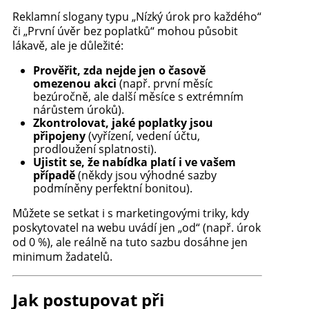
Reklamní slogany typu „Nízký úrok pro každého“
či „První úvěr bez poplatků“ mohou působit
lákavě, ale je důležité:
Prověřit, zda nejde jen o časově
omezenou akci
(např. první měsíc
bezúročně, ale další měsíce s extrémním
nárůstem úroků).
Zkontrolovat, jaké poplatky jsou
připojeny
(vyřízení, vedení účtu,
prodloužení splatnosti).
Ujistit se, že nabídka platí i ve vašem
případě
(někdy jsou výhodné sazby
podmíněny perfektní bonitou).
Můžete se setkat i s marketingovými triky, kdy
poskytovatel na webu uvádí jen „od“ (např. úrok
od 0 %), ale reálně na tuto sazbu dosáhne jen
minimum žadatelů.
Jak postupovat při