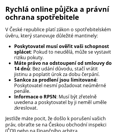
Rychlá online půjčka a právní
ochrana spotřebitele
V České republice platí zákon o spotřebitelském
úvěru, který stanovuje důležité mantinely:
Poskytovatel musí ověřit vaši schopnost
splácet
: Pokud to neudělá, může se vystavit
riziku pokuty.
Máte právo na odstoupení od smlouvy do
14 dnů
: Bez udání důvodu, stačí vrátit
jistinu a poplatit úrok za dobu čerpání.
Sankce za prodlení jsou limitované
:
Poskytovatel nesmí požadovat neúměrné
penále.
Informace o RPSN
: Musí být zřetelně
uvedena a poskytovatel by ji neměl uměle
zkreslovat.
Jestliže máte pocit, že došlo k porušení vašich
práv, obraťte se na Českou obchodní inspekci
(ČOI) nebo na Finančního arbitra.