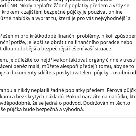
i od ČNB. Nikdy neplaťte žádné poplatky předem a vždy se
krokem k zajištění bezpečné půjčky je používat online
ůzné nabídky a vybrat tu, která je pro vás nejvýhodnější a
y řešením pro krátkodobé finanční problémy, nikoli způsobe
ční potíže, je lepší se obrátit na finančního poradce nebo
 dlouhodobější a bezpečnější řešení vaší situace.
em, je důležité co nejdříve kontaktovat orgány činné v tres
avrácení peněz malá, můžete alespoň předejít tomu, aby se to
daje a dokumenty sdílíte s poskytovatelem půjčky – osobní ú
zvahou a nikdy neplatili žádné poplatky předem. Férová půjč
kami a bez skrytých nákladů. Pokud narazíte na nabídku, kt
 pravděpodobné, že se jedná o podvod. Dodržováním těchto
 vaše půjčka bude bezpečná a výhodná.