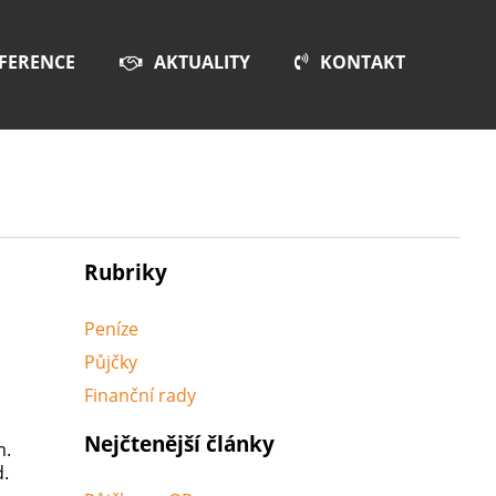
FERENCE
AKTUALITY
KONTAKT
Rubriky
Peníze
Půjčky
Finanční rady
Nejčtenější články
m.
d.