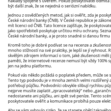
náklady spojené s úvěrem. Pokud poskytovatel odmítá
být další znak, že se nejedná o seriózní nabídku.
Jednou z osvědčených metod, jak si ověřit, zda je posky
České národní banky (ČNB). V České republice je zákon
mít licenci od ČNB. Tato licence zajišťuje, že poskytova
jako spotřebiteli poskytuje určitou míru ochrany. Sez
České národní banky, a je proto snadné si danou firmu 
Kromě toho je dobré podívat se na recenze a zkušenost
mnoho stížností na své praktiky, je lepší se jí vyhnout. 
skvělým zdrojem informací o tom, jaké zkušenosti měli 
paměti, že internetové recenze nemusí být vždy 100% sp
jen na jednu platformu.
Pokud vás někdo požádá o poplatek předem, může se st
Tento typ podvodu je v mnoha zemích velmi rozšířený a cíl
potřebují půjčku. Podvodníci obvykle slibují rychlou p
nejprve musíte zaplatit „zpracovatelský“ nebo „garanční“
nedostanete ani půjčku, ani zpět své peníze. Tento scén
poskytovatele ověřit a komunikace probíhá pouze elekt
Aby se vám vyhnulo riziko, že se stanete obětí takovéh