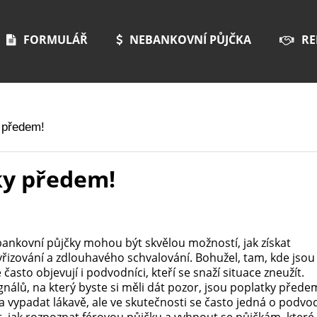
FORMULÁŘ
NEBANKOVNÍ PŮJČKA
RE
 předem!
ky předem!
bankovní půjčky mohou být skvělou možností, jak získat
yřizování a zdlouhavého schvalování. Bohužel, tam, kde jsou
se často objevují i podvodníci, kteří se snaží situace zneužít.
gnálů, na který byste si měli dát pozor, jsou poplatky přede
 vypadat lákavě, ale ve skutečnosti se často jedná o podvo