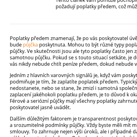
Tento článek vám pomůže pochopit,
požadují poplatky předem, což může
Poplatky předem znamenají, že po vás poskytovatel úvěru
bude
půjčka
poskytnuta. Mohou to být různé typy popla
půjčky. Ve skutečnosti jsou ale tyto poplatky často jen 
samotnou půjčku. Pokud se s touto situací setkáte, je d
vás nikdy nebude chtít peníze předem, dokud nebude v
Jedním z hlavních varovných signálů je, když vám posky
podmiňuje je tím, že zaplatíte poplatek předem. Typick
nedostanete, nebo se stane, že zmizí i samotná společn
zaplacení jakéhokoli poplatku předem, je to důvod k o
Férové a seriózní půjčky mají všechny poplatky zahrnut
poskytovatel jasně uvádět.
Dalším důležitým faktorem je transparentnost poskytova
a srozumitelné podmínky půjčky. Vždy byste měli mít
smlouvy. To zahrnuje nejen výši úroků, ale i případné da