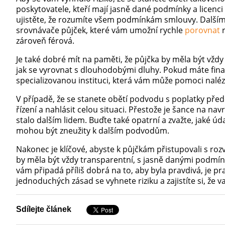
poskytovatele, kteří mají jasně dané podmínky a licenc
ujistěte, že rozumíte všem podmínkám smlouvy. Dalším 
srovnávače půjček, které vám umožní rychle
porovnat
r
zároveň férová.
Je také dobré mít na paměti, že půjčka by měla být vžd
jak se vyrovnat s dlouhodobými dluhy. Pokud máte finan
specializovanou instituci, která vám může pomoci nalézt
V případě, že se stanete obětí podvodu s poplatky před
řízení a nahlásit celou situaci. Přestože je šance na n
stalo dalším lidem. Buďte také opatrní a zvažte, jaké ú
mohou být zneužity k dalším podvodům.
Nakonec je klíčové, abyste k půjčkám přistupovali s ro
by měla být vždy transparentní, s jasně danými podmín
vám připadá příliš dobrá na to, aby byla pravdivá, je
jednoduchých zásad se vyhnete riziku a zajistíte si, že
Sdílejte článek