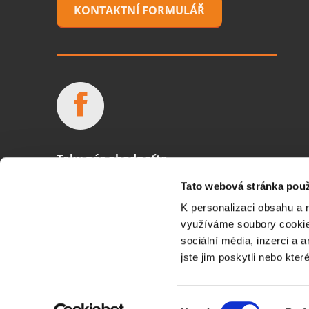
KONTAKTNÍ FORMULÁŘ
Taky nás ohodnoťte
Tato webová stránka použ
K personalizaci obsahu a 
4.7/5 a ohodnotilo nás 235 zákazníků
využíváme soubory cookie.
sociální média, inzerci a 
jste jim poskytli nebo kter
© Copyright 2011-2026 DSCredit s.r.o., IČ: 058 38 223, se sídlem
Výběr