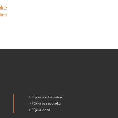
ek >
line
> Půjčka před výplatou
> Půjčka bez poplatku
> Půjčka ihned