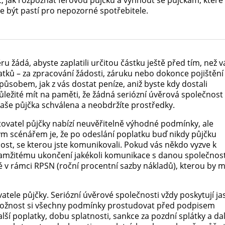
 jak rozpoznat férovou půjčku a vyhnout se půjčkám, které
 být pastí pro nepozorné spotřebitele.
 žádá, abyste zaplatili určitou částku ještě před tím, než 
tků – za zpracování žádosti, záruku nebo dokonce pojištění
způsobem, jak z vás dostat peníze, aniž byste kdy dostali
ůležité mít na paměti, že žádná seriózní úvěrová společnost
aše půjčka schválena a neobdržíte prostředky.
tovatel půjčky nabízí neuvěřitelně výhodné podmínky, ale
ým scénářem je, že po odeslání poplatku buď nikdy půjčku
ost, se kterou jste komunikovali. Pokud vás někdo vyzve k
kamžitému ukončení jakékoli komunikace s danou společnost
é v rámci RPSN (roční procentní sazby nákladů), kterou by m
tele půjčky. Seriózní úvěrové společnosti vždy poskytují ja
 možnost si všechny podmínky prostudovat před podpisem
lší poplatky, dobu splatnosti, sankce za pozdní splátky a dal