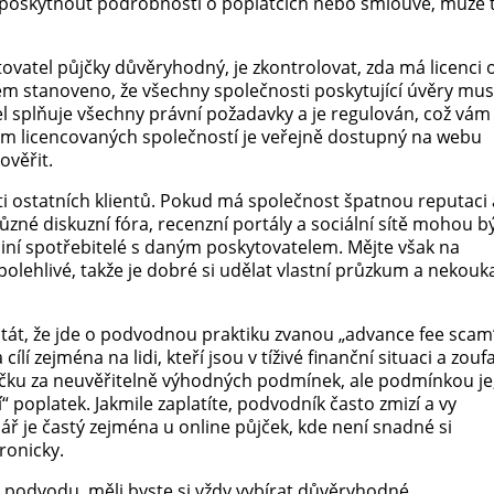
 poskytnout podrobnosti o poplatcích nebo smlouvě, může 
tovatel půjčky důvěryhodný, je zkontrolovat, zda má licenci 
em stanoveno, že všechny společnosti poskytující úvěry mus
tel splňuje všechny právní požadavky a je regulován, což vám
nam licencovaných společností je veřejně dostupný na webu
ověřit.
i ostatních klientů. Pokud má společnost špatnou reputaci 
Různé diskuzní fóra, recenzní portály a sociální sítě mohou b
jiní spotřebitelé s daným poskytovatelem. Mějte však na
olehlivé, takže je dobré si udělat vlastní průzkum a nekouk
át, že jde o podvodnou praktiku zvanou „advance fee scam
í zejména na lidi, kteří jsou v tíživé finanční situaci a zouf
ůjčku za neuvěřitelně výhodných podmínek, ale podmínkou je
 poplatek. Jakmile zaplatíte, podvodník často zmizí a vy
ář je častý zejména u online půjček, kde není snadné si
ronicky.
o podvodu, měli byste si vždy vybírat důvěryhodné