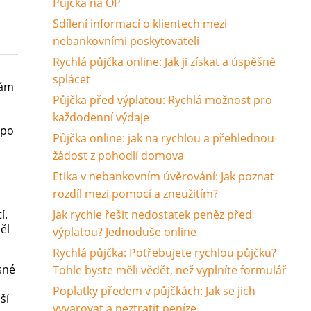
Půjčka na OP
Sdílení informací o klientech mezi
nebankovními poskytovateli
Rychlá půjčka online: Jak ji získat a úspěšně
splácet
vám
Půjčka před výplatou: Rychlá možnost pro
každodenní výdaje
 po
Půjčka online: jak na rychlou a přehlednou
žádost z pohodlí domova
Etika v nebankovním úvěrování: Jak poznat
rozdíl mezi pomocí a zneužitím?
í.
Jak rychle řešit nedostatek peněz před
ěl
výplatou? Jednoduše online
Rychlá půjčka: Potřebujete rychlou půjčku?
sné
Tohle byste měli vědět, než vyplníte formulář
Poplatky předem v půjčkách: Jak se jich
ší
vyvarovat a neztratit peníze