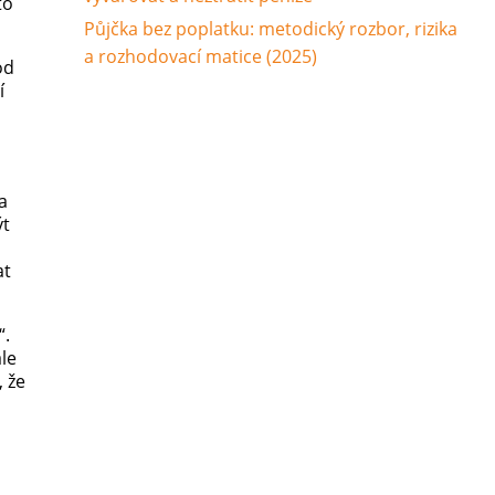
to
Půjčka bez poplatku: metodický rozbor, rizika
a rozhodovací matice (2025)
od
í
a
ýt
at
“.
ale
, že