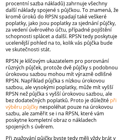
procentní sazba nákladů) zahrnuje všechny
další náklady spojené s půjčkou. To znamená, že
kromě úroků do RPSN spadají také veškeré
poplatky, jako jsou poplatky za sjednání půjčky,
za vedení úvěrového účtu, případné pojištění
schopnosti splácet a další. RPSN tedy poskytuje
ucelenější pohled na to, kolik vás půjčka bude
ve skutečnosti stát.
RPSN je klíčovým ukazatelem pro porovnání
různých půjček, protože dvě půjčky s podobnou
úrokovou sazbou mohou mít výrazně odlišné
RPSN. Například půjčka s nízkou úrokovou
sazbou, ale vysokými poplatky, může mít vyšší
RPSN než půjčka s vyšší úrokovou sazbou, ale
bez dodatečných poplatků. Proto je důležité
při
výběru půjčky
nespoléhat pouze na úrokovou
sazbu, ale zaměřit se i na RPSN, které vám
poskytne kompletní obraz o nákladech
spojených s úvěrem.
Při zvažování půjčky byste tedy měli vždy brát v