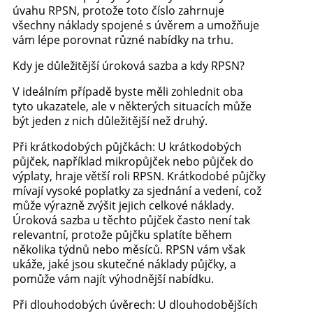
úvahu RPSN, protože toto číslo zahrnuje
všechny náklady spojené s úvěrem a umožňuje
vám lépe porovnat různé nabídky na trhu.
Kdy je důležitější úroková sazba a kdy RPSN?
V ideálním případě byste měli zohlednit oba
tyto ukazatele, ale v některých situacích může
být jeden z nich důležitější než druhý.
Při krátkodobých půjčkách: U krátkodobých
půjček, například mikropůjček nebo půjček do
výplaty, hraje větší roli RPSN. Krátkodobé půjčky
mívají vysoké poplatky za sjednání a vedení, což
může výrazně zvýšit jejich celkové náklady.
Úroková sazba u těchto půjček často není tak
relevantní, protože půjčku splatíte během
několika týdnů nebo měsíců. RPSN vám však
ukáže, jaké jsou skutečné náklady půjčky, a
pomůže vám najít výhodnější nabídku.
Při dlouhodobých úvěrech: U dlouhodobějších