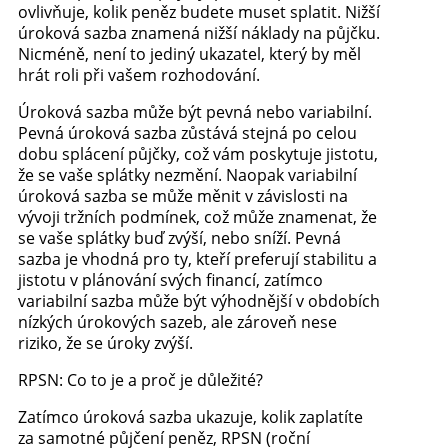
ovlivňuje, kolik peněz budete muset splatit. Nižší
úroková sazba znamená nižší náklady na půjčku.
Nicméně, není to jediný ukazatel, který by měl
hrát roli při vašem rozhodování.
Úroková sazba může být pevná nebo variabilní.
Pevná úroková sazba zůstává stejná po celou
dobu splácení půjčky, což vám poskytuje jistotu,
že se vaše splátky nezmění. Naopak variabilní
úroková sazba se může měnit v závislosti na
vývoji tržních podmínek, což může znamenat, že
se vaše splátky buď zvýší, nebo sníží. Pevná
sazba je vhodná pro ty, kteří preferují stabilitu a
jistotu v plánování svých financí, zatímco
variabilní sazba může být výhodnější v obdobích
nízkých úrokových sazeb, ale zároveň nese
riziko, že se úroky zvýší.
RPSN: Co to je a proč je důležité?
Zatímco úroková sazba ukazuje, kolik zaplatíte
za samotné půjčení peněz, RPSN (roční