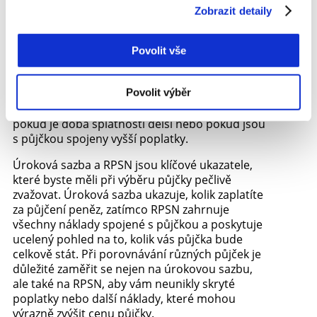
půjčkou spojeny vyšší poplatky.
Zobrazit detaily
Dalším krokem je spočítat, kolik vás bude půjčka
stát celkově. To znamená, že byste měli vzít v
Povolit vše
úvahu nejen měsíční splátky, ale i celkovou
částku, kterou zaplatíte během celé doby
Povolit výběr
splácení půjčky. I když může být měsíční splátka
nižší, celkové náklady na úvěr mohou být vyšší,
pokud je doba splatnosti delší nebo pokud jsou
s půjčkou spojeny vyšší poplatky.
Úroková sazba a RPSN jsou klíčové ukazatele,
které byste měli při výběru půjčky pečlivě
zvažovat. Úroková sazba ukazuje, kolik zaplatíte
za půjčení peněz, zatímco RPSN zahrnuje
všechny náklady spojené s půjčkou a poskytuje
ucelený pohled na to, kolik vás půjčka bude
celkově stát. Při porovnávání různých půjček je
důležité zaměřit se nejen na úrokovou sazbu,
ale také na RPSN, aby vám neunikly skryté
poplatky nebo další náklady, které mohou
výrazně zvýšit cenu půjčky.