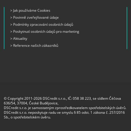
> Jak používáme Cookies
> Povinně zveřejňované údaje
> Podmínky zpracování osobních údajů
> Poskytnutí osobních údajů pro marketing
> Aktuality
> Reference našich zákazníků
© Copyright 2011-2026 DSCredit s.r.o., IČ: 058 38 223, se sídlem Čéčova
636/54, 37004, České Budějovice,
DSCredit s.r.o. je samostatným zprostředkovatelem spotřebitelských úvěrů.
DSCredit s.r.o. neposkytuje radu ve smyslu § 85 odst. 1 zákona č. 257/2016
Sb., o spotřebitelském úvěru.