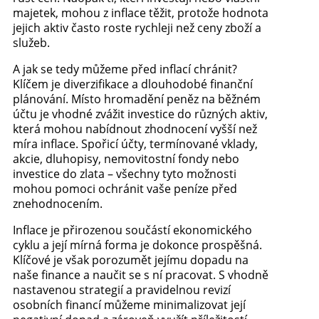
majetek, mohou z inflace těžit, protože hodnota
jejich aktiv často roste rychleji než ceny zboží a
služeb.
A jak se tedy můžeme před inflací chránit?
Klíčem je diverzifikace a dlouhodobé finanční
plánování. Místo hromadění peněz na běžném
účtu je vhodné zvážit investice do různých aktiv,
která mohou nabídnout zhodnocení vyšší než
míra inflace. Spořicí účty, termínované vklady,
akcie, dluhopisy, nemovitostní fondy nebo
investice do zlata – všechny tyto možnosti
mohou pomoci ochránit vaše peníze před
znehodnocením.
Inflace je přirozenou součástí ekonomického
cyklu a její mírná forma je dokonce prospěšná.
Klíčové je však porozumět jejímu dopadu na
naše finance a naučit se s ní pracovat. S vhodně
nastavenou strategií a pravidelnou revizí
osobních financí můžeme minimalizovat její