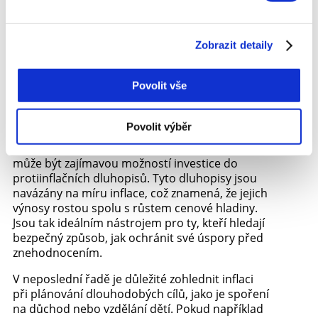
schopny přenést rostoucí náklady na své
zákazníky a tím udržet své zisky. Například akcie
firem z odvětví základních potřeb, jako jsou
Zobrazit detaily
potraviny nebo zdravotní péče, mají tendenci
být stabilní i v době vysoké inflace. Komodity,
jako je zlato nebo stříbro, jsou další klasickou
Povolit vše
volbou, protože mají historicky tendenci
zvyšovat svou hodnotu v obdobích ekonomické
nejistoty.
Povolit výběr
Pokud preferujete méně rizikové investice,
může být zajímavou možností investice do
protiinflačních dluhopisů. Tyto dluhopisy jsou
navázány na míru inflace, což znamená, že jejich
výnosy rostou spolu s růstem cenové hladiny.
Jsou tak ideálním nástrojem pro ty, kteří hledají
bezpečný způsob, jak ochránit své úspory před
znehodnocením.
V neposlední řadě je důležité zohlednit inflaci
při plánování dlouhodobých cílů, jako je spoření
na důchod nebo vzdělání dětí. Pokud například