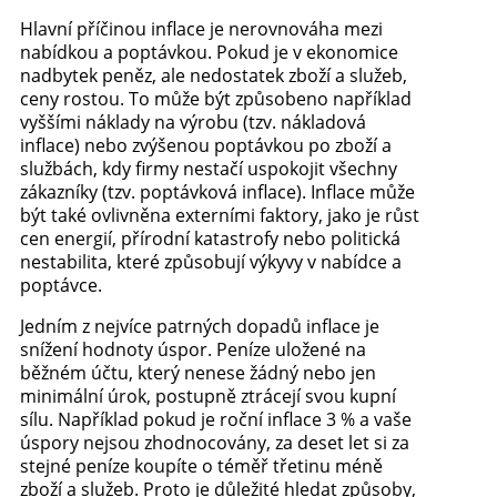
Hlavní příčinou inflace je nerovnováha mezi
nabídkou a poptávkou. Pokud je v ekonomice
nadbytek peněz, ale nedostatek zboží a služeb,
ceny rostou. To může být způsobeno například
vyššími náklady na výrobu (tzv. nákladová
inflace) nebo zvýšenou poptávkou po zboží a
službách, kdy firmy nestačí uspokojit všechny
zákazníky (tzv. poptávková inflace). Inflace může
být také ovlivněna externími faktory, jako je růst
cen energií, přírodní katastrofy nebo politická
nestabilita, které způsobují výkyvy v nabídce a
poptávce.
Jedním z nejvíce patrných dopadů inflace je
snížení hodnoty úspor. Peníze uložené na
běžném účtu, který nenese žádný nebo jen
minimální úrok, postupně ztrácejí svou kupní
sílu. Například pokud je roční inflace 3 % a vaše
úspory nejsou zhodnocovány, za deset let si za
stejné peníze koupíte o téměř třetinu méně
zboží a služeb. Proto je důležité hledat způsoby,