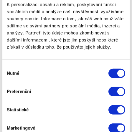
K personalizaci obsahu a reklam, poskytování funkcí
Dalším způsobem, jak se bránit proti inflaci, je
sociálních médií a analýze naší návštěvnosti využíváme
pravidelné zvyšování příjmu. To může zahrnovat
vyjednání vyšší mzdy, hledání lépe placeného
soubory cookie. Informace o tom, jak náš web používáte,
zaměstnání nebo rozvoj dovedností, které
sdílíme se svými partnery pro sociální média, inzerci a
zvyšují vaši hodnotu na trhu práce. V době
analýzy. Partneři tyto údaje mohou zkombinovat s
rostoucích cen může být také vhodné hledat
dalšími informacemi, které jste jim poskytli nebo které
možnosti přivýdělku, například prostřednictvím
získali v důsledku toho, že používáte jejich služby.
freelance práce, drobného podnikání nebo
pronájmu majetku, jako je byt nebo auto.
Co se týče investic, ochrana před inflací
Výběr
zahrnuje především výběr takových aktiv, která
Nutné
souhlasu
mají potenciál růstu hodnoty. Mezi tradiční
nástroje patří investice do nemovitostí, jejichž
hodnota obvykle roste rychleji než inflace.
Preferenční
Nemovitosti navíc mohou generovat pravidelný
příjem z pronájmu, což poskytuje další ochranu
před ztrátou kupní síly peněz.
Statistické
Další oblíbenou možností je investování do
akcií, zejména do společností, které jsou
Marketingové