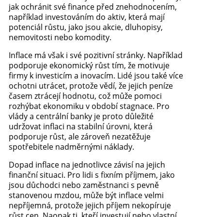
jak ochránit své finance před znehodnocením,
například investováním do aktiv, která mají
potenciál růstu, jako jsou akcie, dluhopisy,
nemovitosti nebo komodity.
Inflace má však i své pozitivní stránky. Například
podporuje ekonomický růst tím, že motivuje
firmy k investicím a inovacím. Lidé jsou také více
ochotni utrácet, protože vědí, že jejich peníze
časem ztrácejí hodnotu, což může pomoci
rozhýbat ekonomiku v období stagnace. Pro
vlády a centrální banky je proto důležité
udržovat inflaci na stabilní úrovni, která
podporuje růst, ale zároveň nezatěžuje
spotřebitele nadměrnými náklady.
Dopad inflace na jednotlivce závisí na jejich
finanční situaci. Pro lidi s fixním příjmem, jako
jsou důchodci nebo zaměstnanci s pevně
stanovenou mzdou, může být inflace velmi
nepříjemná, protože jejich příjem nekopíruje
růst cen. Naopak ti, kteří investují nebo vlastní