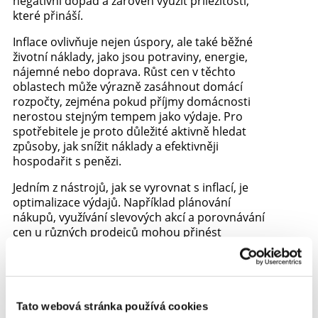
negativní dopad a zároveň využít příležitostí,
které přináší.
Inflace ovlivňuje nejen úspory, ale také běžné
životní náklady, jako jsou potraviny, energie,
nájemné nebo doprava. Růst cen v těchto
oblastech může výrazně zasáhnout domácí
rozpočty, zejména pokud příjmy domácnosti
nerostou stejným tempem jako výdaje. Pro
spotřebitele je proto důležité aktivně hledat
způsoby, jak snížit náklady a efektivněji
hospodařit s penězi.
Jedním z nástrojů, jak se vyrovnat s inflací, je
optimalizace výdajů. Například plánování
nákupů, využívání slevových akcí a porovnávání
cen u různých prodejců mohou přinést
významné úspory. U energií je možné ušetřit
investicí do úsporných spotřebičů nebo
zlepšením izolace domácnosti, což sníží
spotřebu a zároveň pomůže ochránit rozpočet
před dalším růstem cen energií.
Tato webová stránka používá cookies