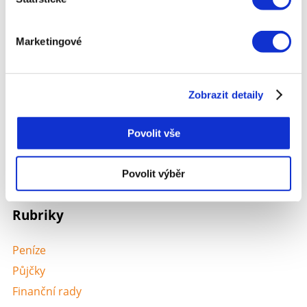
web a vyplňte online formulář ještě dnes!
Marketingové
Sdílejte článek
< Předchozí článek
Následující článek >
Zobrazit detaily
Proč je teď nejlepší
Nebankovní půjčky:
čas požádat o půjčku
Výhody, nevýhody a
na co si dát pozor
Povolit vše
MÁM ZÁJEM O PŮJČKU
Povolit výběr
Rubriky
Peníze
Půjčky
Finanční rady