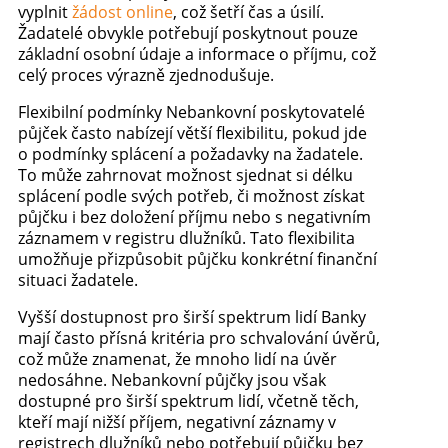
vyplnit
žádost online
, což šetří čas a úsilí.
Žadatelé obvykle potřebují poskytnout pouze
základní osobní údaje a informace o příjmu, což
celý proces výrazně zjednodušuje.
Flexibilní podmínky Nebankovní poskytovatelé
půjček často nabízejí větší flexibilitu, pokud jde
o podmínky splácení a požadavky na žadatele.
To může zahrnovat možnost sjednat si délku
splácení podle svých potřeb, či možnost získat
půjčku i bez doložení příjmu nebo s negativním
záznamem v registru dlužníků. Tato flexibilita
umožňuje přizpůsobit půjčku konkrétní finanční
situaci žadatele.
Vyšší dostupnost pro širší spektrum lidí Banky
mají často přísná kritéria pro schvalování úvěrů,
což může znamenat, že mnoho lidí na úvěr
nedosáhne. Nebankovní půjčky jsou však
dostupné pro širší spektrum lidí, včetně těch,
kteří mají nižší příjem, negativní záznamy v
registrech dlužníků nebo potřebují půjčku bez