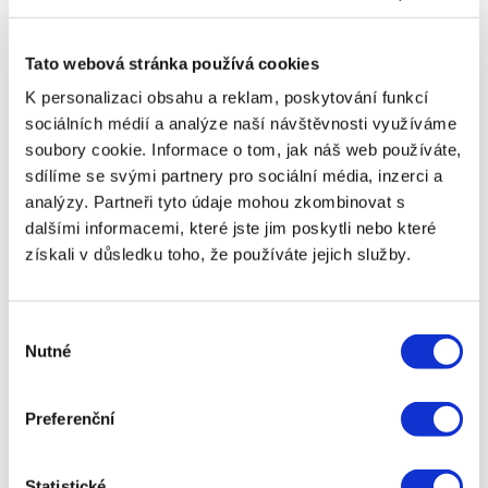
Širší škála produktů Nebankovní poskytovatelé
často nabízejí širší škálu finančních produktů
než banky. To může zahrnovat různé typy
Tato webová stránka používá cookies
půjček, jako jsou půjčky na auto, půjčky na ruku,
K personalizaci obsahu a reklam, poskytování funkcí
SMS půjčky, půjčky pro dlužníky nebo půjčky na
sociálních médií a analýze naší návštěvnosti využíváme
splátky. Tato rozmanitost umožňuje najít
soubory cookie. Informace o tom, jak náš web používáte,
produkt, který nejlépe vyhovuje specifickým
potřebám a finanční situaci žadatele.
sdílíme se svými partnery pro sociální média, inzerci a
analýzy. Partneři tyto údaje mohou zkombinovat s
Nebankovní půjčky mají mnoho výhod oproti
dalšími informacemi, které jste jim poskytli nebo které
tradičním bankovním úvěrům, včetně rychlosti
získali v důsledku toho, že používáte jejich služby.
schválení, jednoduchého procesu žádosti,
flexibility a vyšší dostupnosti pro širší spektrum
lidí. Díky těmto výhodám se staly populární
volbou pro mnoho lidí hledajících rychlé a
Výběr
efektivní finanční řešení. Pokud potřebujete
Nutné
souhlasu
půjčku a chcete se vyhnout zdlouhavému
procesu bankovního schvalování, nebankovní
Preferenční
půjčka může být tou správnou volbou právě pro
vás.
Připraveni získat půjčku ihned? Navštivte náš
Statistické