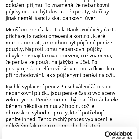
doložení příjmu. To znamená, že nebankovní
půjčky mohou být dostupné i pro ty, kteří by
jinak neměli šanci získat bankovní úvěr.
Menší omezení a kontrola Bankovní úvěry často
přicházejí s řadou omezení a kontrol, které
mohou omezit, jak mohou být půjčené peníze
použity. Naproti tomu nebankovní půjčky
obvykle nemají taková omezení, což znamená,
že peníze lze použít na jakýkoliv účel. To
poskytuje žadatelům větší svobodu a flexibilitu
při rozhodování, jak s půjčenými penězi naložit.
Rychlé vyplacení peněz Po schválení žádosti o
nebankovní půjčku jsou peníze často vyplaceny
velmi rychle. Peníze mohou být na účtu žadatele
během několika minut až hodin, což je
obrovskou výhodou pro ty, kteří potřebují
peníze ihned. Tento rychlý proces vyplacení je
důležitým faktorem pro mnoho lidí, kteří
potřebují okamžité finanční řešení.