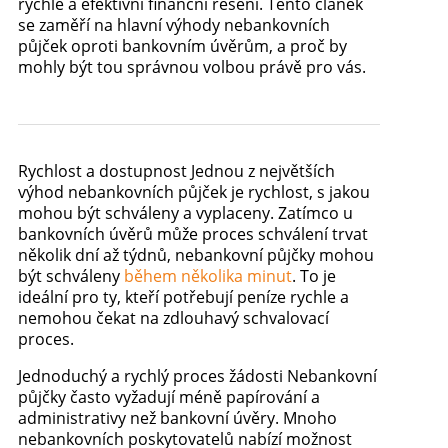
rychlé a efektivní finanční řešení. Tento článek
se zaměří na hlavní výhody nebankovních
půjček oproti bankovním úvěrům, a proč by
mohly být tou správnou volbou právě pro vás.
Rychlost a dostupnost Jednou z největších
výhod nebankovních půjček je rychlost, s jakou
mohou být schváleny a vyplaceny. Zatímco u
bankovních úvěrů může proces schválení trvat
několik dní až týdnů, nebankovní půjčky mohou
být schváleny
během několika minut
. To je
ideální pro ty, kteří potřebují peníze rychle a
nemohou čekat na zdlouhavý schvalovací
proces.
Jednoduchý a rychlý proces žádosti Nebankovní
půjčky často vyžadují méně papírování a
administrativy než bankovní úvěry. Mnoho
nebankovních poskytovatelů nabízí možnost