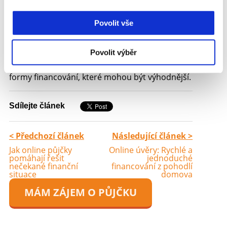
Tento typ půjčky je dostupný pro širokou škálu
žadatelů, včetně těch, kteří by měli problémy se
získáním tradiční bankovní půjčky. Nicméně,
Povolit vše
kvůli vyšším úrokovým sazbám a krátké době
splatnosti je důležité pečlivě zvážit všechny
Povolit výběr
náklady a podmínky před tím, než si půjčku
sjednáte. Pokud máte možnost, zvažte i jiné
formy financování, které mohou být výhodnější.
Sdílejte článek
< Předchozí článek
Následující článek >
Jak online půjčky
Online úvěry: Rychlé a
pomáhají řešit
jednoduché
nečekané finanční
financování z pohodlí
situace
domova
MÁM ZÁJEM O PŮJČKU