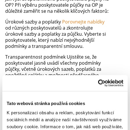
OP? Při výběru poskytovatele půjčky na OP je
důležité zaměřit se na několik klíčových faktorů:
Úrokové sazby a poplatky
Porovnejte nabídky
od různých poskytovatelů a zkontrolujte
úrokové sazby a poplatky za půjčku. Vyberte si
poskytovatele, který nabízí nejvýhodnější
podmínky a transparentní smlouvu.
Transparentnost podmínek Ujistěte se, že
poskytovatel jasně uvádí všechny podmínky
půjčky, včetně úrokových sazeb, poplatků za
opožděné splátky a možnosti předčasného
splacení půjčky.
Recenze a hodnocení poskytovatele Přečtěte si
recenze a zkušenosti ostatních klientů s daným
poskytovatelem, abyste měli představu o jeho
Tato webová stránka používá cookies
spolehlivosti a kvalitě služeb.
K personalizaci obsahu a reklam, poskytování funkcí
sociálních médií a analýze naší návštěvnosti využíváme
Alternativy k půjčce na OP Předtím, než se
rozhodnete pro půjčku na OP, zvažte i další
soubory cookie. Informace o tom, jak náš web používáte,