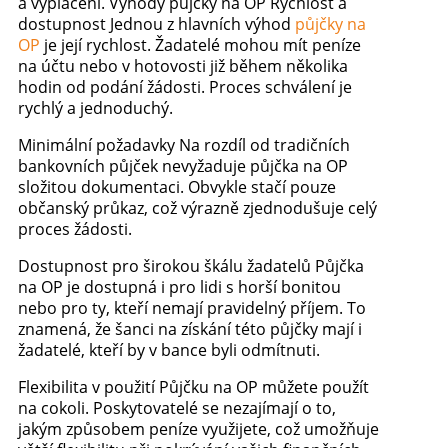
a vyplacení. Výhody půjčky na OP Rychlost a
dostupnost Jednou z hlavních výhod
půjčky na
OP
je její rychlost. Žadatelé mohou mít peníze
na účtu nebo v hotovosti již během několika
hodin od podání žádosti. Proces schválení je
rychlý a jednoduchý.
Minimální požadavky Na rozdíl od tradičních
bankovních půjček nevyžaduje půjčka na OP
složitou dokumentaci. Obvykle stačí pouze
občanský průkaz, což výrazně zjednodušuje celý
proces žádosti.
Dostupnost pro širokou škálu žadatelů Půjčka
na OP je dostupná i pro lidi s horší bonitou
nebo pro ty, kteří nemají pravidelný příjem. To
znamená, že šanci na získání této půjčky mají i
žadatelé, kteří by v bance byli odmítnuti.
Flexibilita v použití Půjčku na OP můžete použít
na cokoli. Poskytovatelé se nezajímají o to,
jakým způsobem peníze využijete, což umožňuje