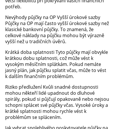
větší flexibilitu při pokrývání vašich finančních
potřeb.
Nevýhody půjčky na OP Vyšší úrokové sazby
Půjčky na OP mají často vyšší úrokové sazby než
klasické bankovní půjčky. To znamená, že
celkové náklady na půjčku mohou být výrazně
vyšší než u tradičních úvěrů.
Krátká doba splatnosti Tyto půjčky mají obvykle
krátkou dobu splatnosti, což může vést k
vysokým měsíčním splátkám. Pokud nemáte
jasný plán, jak půjčku splatit včas, může to vést
k dalším finančním problémům.
Riziko předlužení Kvůli snadné dostupnosti
mohou někteří lidé upadnout do dluhové
spirály, pokud si půjčují opakovaně nebo nejsou
schopni splácet své půjčky včas. Vysoké úroky a
krátké splatnosti mohou rychle vést k
problémům se splácením.
Jak vybrat spolehlivého poskytovatele půjčky na