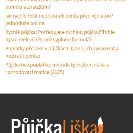
pomocí a zneužitím?
Jak rychle řešit nedostatek peněz před výplatou?
Jednoduše online
Rychlá půjčka: Potřebujete rychlou půjčku? Tohle
byste měli vědět, než vyplníte formulář
Poplatky předem v půjčkách: Jak se jich vyvarovat a
neztratit peníze
Půjčka bez poplatku: metodický rozbor, rizika a
rozhodovací matice (2025)