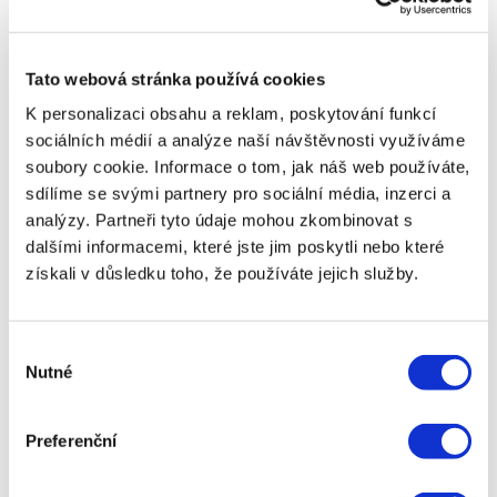
Schválení žádosti – Po odeslání žádosti probíhá
její vyhodnocení. Tento proces je obvykle velmi
rychlý a žádost bývá schválena během několika
Tato webová stránka používá cookies
minut.
K personalizaci obsahu a reklam, poskytování funkcí
Převzetí hotovosti – Po schválení žádosti se
sociálních médií a analýze naší návštěvnosti využíváme
domluvíte na místě a způsobu předání
soubory cookie. Informace o tom, jak náš web používáte,
hotovosti. Může to být na pobočce
sdílíme se svými partnery pro sociální média, inzerci a
zprostředkovatele nebo v případě některých
analýzy. Partneři tyto údaje mohou zkombinovat s
zprostředkovatelů i přímo u vás doma.
dalšími informacemi, které jste jim poskytli nebo které
Na co si dát pozor při sjednání půjčky na ruku? I
získali v důsledku toho, že používáte jejich služby.
když půjčka na ruku může být skvělým řešením
pro naléhavé finanční situace, je důležité
věnovat pozornost několika důležitým
Výběr
aspektům:
Nutné
souhlasu
Výše úroků a RPSN – Půjčky na ruku bývají
zpravidla dražší než klasické bankovní půjčky.
Preferenční
Proto je důležité se předem seznámit s
úrokovými sazbami a celkovými náklady na