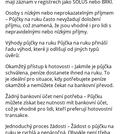
mají záznam v registrech jako SOLUS nebo BRKI.
Osoby s nízkým nebo neprokazatelným příjmem
– Půjčky na ruku často nevyžadují doložení
příjmu, což znamená, že jsou vhodné i pro lidi s
nepravidelnými nebo nízkými příjmy.
Výhody půjčky na ruku Půjčka na ruku přináší
řadu výhod, které ji odlišují od jiných typů
úvěrů:
Okamžitý přístup k hotovosti – Jakmile je půjčka
schválena, peníze dostanete ihned na ruku. To
je ideální pro situace, kdy potřebujete peníze
okamžitě a nemůžete čekat na bankovní převod.
Žádný bankovní účet není potřeba – Půjčku
můžete získat bez nutnosti mít bankovní účet,
což je vhodné pro lidi, kteří preferují hotovostní
transakce.
Jednoduchý proces žádosti – Žádost o půjčku na
ruku je rychlá a nenáročná. Obvykle není třeba