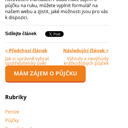
půjčku na ruku, můžete vyplnit formulář na
našem webu a zjistit, jaké možnosti jsou pro vás
k dispozici.
Sdílejte článek
< Předchozí článek
Následující článek >
Jak si správně vybrat
Výhody a nevýhody
spotřebitelský úvěr
krátkodobých půjček
MÁM ZÁJEM O PŮJČKU
Rubriky
Peníze
Půjčky