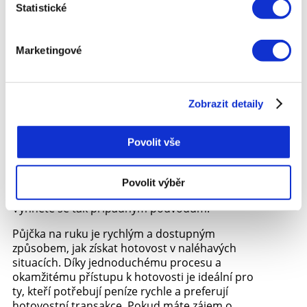
půjčku.
Statistické
Doba splatnosti – Ujistěte se, že jste si vědomi
doby splatnosti půjčky a že ji budete schopni
Marketingové
včas splatit. Některé půjčky na ruku mají velmi
krátkou dobu splatnosti, což může být náročné.
Poplatky za prodloužení půjčky – Pokud
Zobrazit detaily
nebudete schopni půjčku včas splatit, zjistěte si
předem, jaké jsou poplatky za prodloužení
splatnosti.
Povolit vše
Důvěryhodnost zprostředkovatele – Vždy si
vybírejte prověřeného zprostředkovatele, který
Povolit výběr
má dobré recenze a transparentní podmínky.
Vyhnete se tak případným podvodům.
Půjčka na ruku je rychlým a dostupným
způsobem, jak získat hotovost v naléhavých
situacích. Díky jednoduchému procesu a
okamžitému přístupu k hotovosti je ideální pro
ty, kteří potřebují peníze rychle a preferují
hotovostní transakce. Pokud máte zájem o