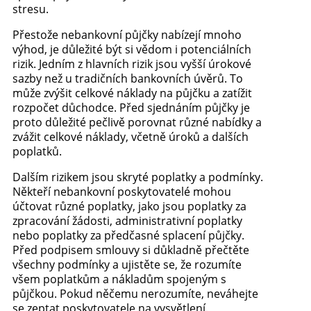
stresu.
Přestože nebankovní půjčky nabízejí mnoho
výhod, je důležité být si vědom i potenciálních
rizik. Jedním z hlavních rizik jsou vyšší úrokové
sazby než u tradičních bankovních úvěrů. To
může zvýšit celkové náklady na půjčku a zatížit
rozpočet důchodce. Před sjednáním půjčky je
proto důležité pečlivě porovnat různé nabídky a
zvážit celkové náklady, včetně úroků a dalších
poplatků.
Dalším rizikem jsou skryté poplatky a podmínky.
Někteří nebankovní poskytovatelé mohou
účtovat různé poplatky, jako jsou poplatky za
zpracování žádosti, administrativní poplatky
nebo poplatky za předčasné splacení půjčky.
Před podpisem smlouvy si důkladně přečtěte
všechny podmínky a ujistěte se, že rozumíte
všem poplatkům a nákladům spojeným s
půjčkou. Pokud něčemu nerozumíte, neváhejte
se zeptat poskytovatele na vysvětlení.