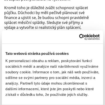
Kromě toho je důležité zvážit schopnost splácet
půjčku. Důchodci by měli pečlivě plánovat své
finance a ujistit se, že budou schopni pravidelně
splácet měsíční splátky. Sledujte své příjmy a
výdaje a vytvořte si realistický plán splácení,
který zohledňuje všechny vaše finanční závazky.
Pokud si nejste jisti svou schopností splácet,
zvažte, zda je půjčka skutečně nezbytná, nebo
zda by nebylo lepší hledat jiné způsoby
financování.
Tato webová stránka používá cookies
Pokud se dostanete do situace, kdy nejste
K personalizaci obsahu a reklam, poskytování funkcí
schopni splácet půjčku, nečekejte, až bude příliš
sociálních médií a analýze naší návštěvnosti využíváme
pozdě. Pokud máte problémy se splácením,
soubory cookie. Informace o tom, jak náš web používáte,
okamžitě kontaktujte poskytovatele půjčky a
sdílíme se svými partnery pro sociální média, inzerci a
informujte ho o své situaci. Mnoho
analýzy. Partneři tyto údaje mohou zkombinovat s
poskytovatelů je ochotno spolupracovat a
dalšími informacemi, které jste jim poskytli nebo které
hledat řešení, jako je například prodloužení
získali v důsledku toho, že používáte jejich služby.
doby splácení nebo restrukturalizace dluhu.
Nebankovní půjčky mohou být cenným