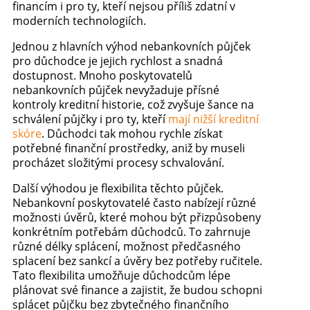
financím i pro ty, kteří nejsou příliš zdatní v
moderních technologiích.
Jednou z hlavních výhod nebankovních půjček
pro důchodce je jejich rychlost a snadná
dostupnost. Mnoho poskytovatelů
nebankovních půjček nevyžaduje přísné
kontroly kreditní historie, což zvyšuje šance na
schválení půjčky i pro ty, kteří
mají nižší kreditní
skóre
. Důchodci tak mohou rychle získat
potřebné finanční prostředky, aniž by museli
procházet složitými procesy schvalování.
Další výhodou je flexibilita těchto půjček.
Nebankovní poskytovatelé často nabízejí různé
možnosti úvěrů, které mohou být přizpůsobeny
konkrétním potřebám důchodců. To zahrnuje
různé délky splácení, možnost předčasného
splacení bez sankcí a úvěry bez potřeby ručitele.
Tato flexibilita umožňuje důchodcům lépe
plánovat své finance a zajistit, že budou schopni
splácet půjčku bez zbytečného finančního