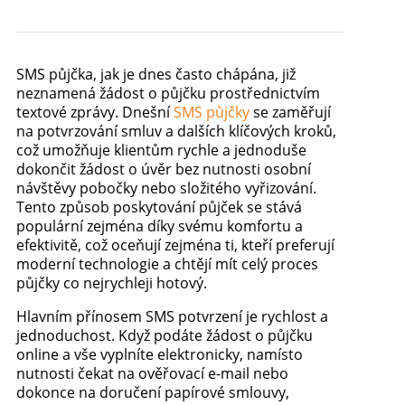
SMS půjčka, jak je dnes často chápána, již
neznamená žádost o půjčku prostřednictvím
textové zprávy. Dnešní
SMS půjčky
se zaměřují
na potvrzování smluv a dalších klíčových kroků,
což umožňuje klientům rychle a jednoduše
dokončit žádost o úvěr bez nutnosti osobní
návštěvy pobočky nebo složitého vyřizování.
Tento způsob poskytování půjček se stává
populární zejména díky svému komfortu a
efektivitě, což oceňují zejména ti, kteří preferují
moderní technologie a chtějí mít celý proces
půjčky co nejrychleji hotový.
Hlavním přínosem SMS potvrzení je rychlost a
jednoduchost. Když podáte žádost o půjčku
online a vše vyplníte elektronicky, namísto
nutnosti čekat na ověřovací e-mail nebo
dokonce na doručení papírové smlouvy,