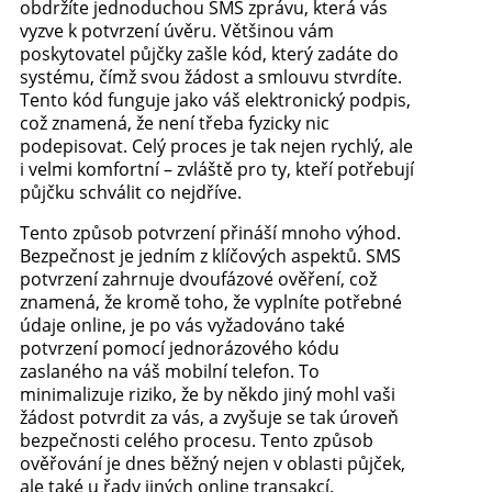
obdržíte jednoduchou SMS zprávu, která vás
vyzve k potvrzení úvěru. Většinou vám
poskytovatel půjčky zašle kód, který zadáte do
systému, čímž svou žádost a smlouvu stvrdíte.
Tento kód funguje jako váš elektronický podpis,
což znamená, že není třeba fyzicky nic
podepisovat. Celý proces je tak nejen rychlý, ale
i velmi komfortní – zvláště pro ty, kteří potřebují
půjčku schválit co nejdříve.
Tento způsob potvrzení přináší mnoho výhod.
Bezpečnost je jedním z klíčových aspektů. SMS
potvrzení zahrnuje dvoufázové ověření, což
znamená, že kromě toho, že vyplníte potřebné
údaje online, je po vás vyžadováno také
potvrzení pomocí jednorázového kódu
zaslaného na váš mobilní telefon. To
minimalizuje riziko, že by někdo jiný mohl vaši
žádost potvrdit za vás, a zvyšuje se tak úroveň
bezpečnosti celého procesu. Tento způsob
ověřování je dnes běžný nejen v oblasti půjček,
ale také u řady jiných online transakcí.