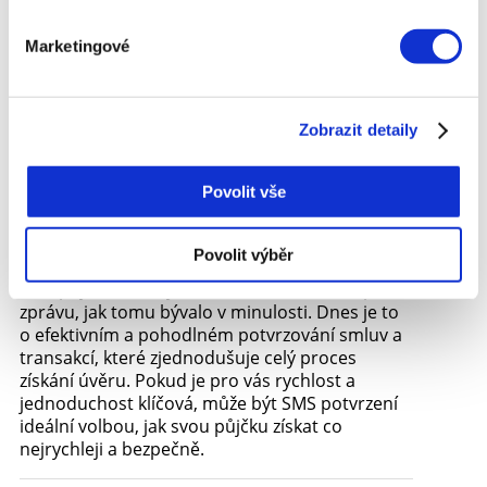
neposílejte zpět kódy, pokud si nejste jisti, že
daná zpráva pochází z legitimního zdroje.
Marketingové
Na závěr je důležité zdůraznit, že SMS potvrzení
půjčky je vhodné zejména pro lidi, kteří hledají
rychlé a jednoduché řešení svých finančních
Zobrazit detaily
potřeb, aniž by museli složitě vyřizovat
papírování nebo dlouze čekat na schválení.
Tento moderní způsob komunikace přináší
Povolit vše
pohodlí, bezpečnost a rychlost, což je klíčové
zejména pro ty, kteří potřebují půjčku rychle a
bez komplikací.
Povolit výběr
SMS půjčka už tedy není o žádosti zaslané přes
zprávu, jak tomu bývalo v minulosti. Dnes je to
o efektivním a pohodlném potvrzování smluv a
transakcí, které zjednodušuje celý proces
získání úvěru. Pokud je pro vás rychlost a
jednoduchost klíčová, může být SMS potvrzení
ideální volbou, jak svou půjčku získat co
nejrychleji a bezpečně.