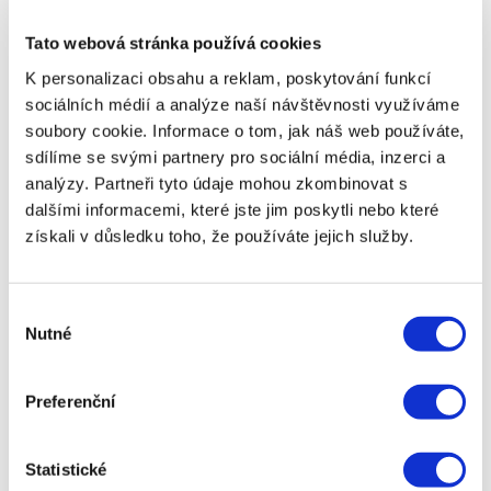
nebo čekat na doručení smluv poštou.
Tato webová stránka používá cookies
I když SMS potvrzení půjčky nabízí mnoho
K personalizaci obsahu a reklam, poskytování funkcí
výhod, je důležité si uvědomit, že byste měli být
sociálních médií a analýze naší návštěvnosti využíváme
vždy opatrní a ujistit se, že komunikujete se
seriózním poskytovatelem. Podobně jako u
soubory cookie. Informace o tom, jak náš web používáte,
jakékoli jiné formy úvěru je zásadní důkladně si
sdílíme se svými partnery pro sociální média, inzerci a
přečíst všechny podmínky půjčky a ujistit se, že
analýzy. Partneři tyto údaje mohou zkombinovat s
rozumíte všem nákladům a poplatkům
dalšími informacemi, které jste jim poskytli nebo které
spojeným s úvěrem. Transparentnost je zde
získali v důsledku toho, že používáte jejich služby.
klíčová – seriózní poskytovatelé vám poskytnou
všechny důležité informace ještě před tím, než
vám zašlou SMS potvrzení.
Výběr
Kromě toho je dobré dávat si pozor na
Nutné
souhlasu
podvodné praktiky. I když SMS potvrzení půjček
přináší větší bezpečnost, je možné, že se setkáte
s pokusy o zneužití. Před jakýmkoli potvrzením
Preferenční
SMS zprávou si vždy ověřte, zda pochází od
důvěryhodného poskytovatele a že žádost
Statistické
odpovídá tomu, o co jste skutečně žádali. Nikdy