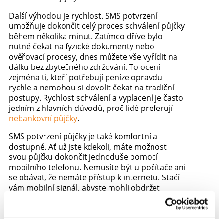
Další výhodou je rychlost. SMS potvrzení
umožňuje dokončit celý proces schválení půjčky
během několika minut. Zatímco dříve bylo
nutné čekat na fyzické dokumenty nebo
ověřovací procesy, dnes můžete vše vyřídit na
dálku bez zbytečného zdržování. To ocení
zejména ti, kteří potřebují peníze opravdu
rychle a nemohou si dovolit čekat na tradiční
postupy. Rychlost schválení a vyplacení je často
jedním z hlavních důvodů, proč lidé preferují
nebankovní půjčky
.
SMS potvrzení půjčky je také komfortní a
dostupné. Ať už jste kdekoli, máte možnost
svou půjčku dokončit jednoduše pomocí
mobilního telefonu. Nemusíte být u počítače ani
se obávat, že nemáte přístup k internetu. Stačí
vám mobilní signál, abyste mohli obdržet
potvrzovací SMS zprávu. Tento přístup je velmi
vhodný pro lidi, kteří jsou často na cestách
nebo nemají čas se zastavovat na pobočkách