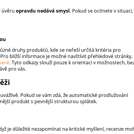
í úvěru
opravdu nedává smysl
. Pokud se ocitnete v situaci,
lou
různé druhy produktů, kde se neřeší určitá kritéria pro
ro bližší informace je možné navštívit přehledové stránky,
nané
. Tyto odkazy slouží pouze k orientaci v možnostech, be
ávě pro vás.
ěži
 uvážlivě. Pokud se vám zdá, že automatické prodlužování
nější produkt s pevnější strukturou splátek.
když je důležité nezapomínat na kritické myšlení, recenze m