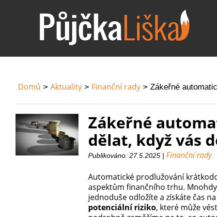
Domů
Aktuality
Finanční rady
Zákeřné automatic
Zákeřné automat
dělat, když vás 
Finanční rady
Publikováno: 27.5.2025 |
Automatické prodlužování krátkodo
aspektům finančního trhu. Mnohdy 
jednoduše odložíte a získáte čas n
potenciální riziko
, které může vést