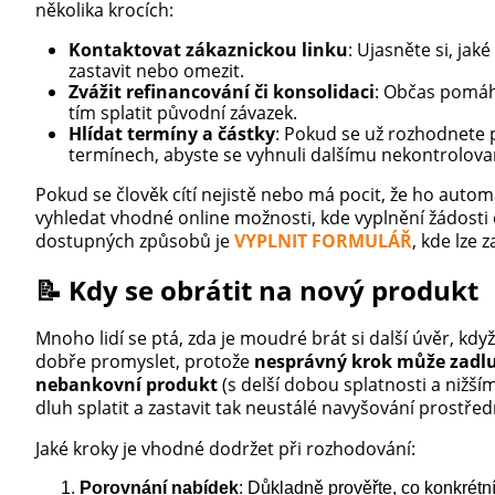
několika krocích:
Kontaktovat zákaznickou linku
: Ujasněte si, ja
zastavit nebo omezit.
Zvážit refinancování či konsolidaci
: Občas pomáh
tím splatit původní závazek.
Hlídat termíny a částky
: Pokud se už rozhodnete p
termínech, abyste se vyhnuli dalšímu nekontrolov
Pokud se člověk cítí nejistě nebo má pocit, že ho autom
vyhledat vhodné online možnosti, kde vyplnění žádosti o
dostupných způsobů je
VYPLNIT FORMULÁŘ
, kde lze 
📝 Kdy se obrátit na nový produkt
Mnoho lidí se ptá, zda je moudré brát si další úvěr, když
dobře promyslet, protože
nesprávný krok může zadlu
nebankovní produkt
(s delší dobou splatnosti a nižší
dluh splatit a zastavit tak neustálé navyšování prostře
Jaké kroky je vhodné dodržet při rozhodování:
Porovnání nabídek
: Důkladně prověřte, co konkrétní