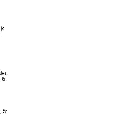
 je
h
let,
jší.
, že