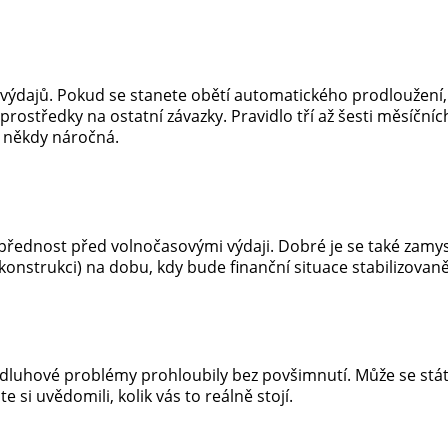
 výdajů. Pokud se stanete obětí automatického prodloužení,
ostředky na ostatní závazky. Pravidlo tří až šesti měsíčníc
e někdy náročná.
 přednost před volnočasovými výdaji. Dobré je se také zamys
ekonstrukci) na dobu, kdy bude finanční situace stabilizovaně
dluhové problémy prohloubily bez povšimnutí. Může se stát
si uvědomili, kolik vás to reálně stojí.