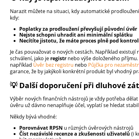
Narazit můžete na situaci, kdy automatické prodloužen
kdy:
Poplatky za prodloužení převyšují původní úvěr
Nejste schopni uhradit ani minimální splátku
Necítíte jistotu, že máte proces plně pod kontro
Je čas pouvažovat o nových cestách. Například existují 
schválení, jako je
registr
nebo výše doloženého příjmu. P
například
Úvěr bez registru
nebo
Půjčka pro nezaměst
garance, že by jakýkoli konkrétní produkt byl vhodný pr
💡 Další doporučení při dluhové zát
Výběr nových finančních nástrojů je vždy potřeba dělat
úvěru už dávno nenaplňuje účel, vyplatí se hledat stabil
Někdy bývá vhodné:
Porovnávat RPSN
u různých úvěrových nástrojů
Číst nezávislé recenze a zkušenosti uživatelů
(i 