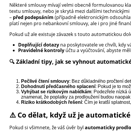
Některé smlouvy mívají velmi obecně formulovanou kla
textu smlouvy, nebo je skrytá mezi dalšími technickým
–
před podepsáním
(případně elektronickým odsouhlas
platí nejen pro nebankovní smlouvy, ale i pro jiné finan
Pokud už ale existuje závazek s touto automatickou d
Doplňující dotazy
na poskytovatele ve chvíli, kdy
Pravidelné kontroly
účtu a vyúčtování, abyste měli 
🔍 Základní tipy, jak se vyhnout automatic
Pečlivé čtení smlouvy
: Bez důkladného pročtení d
Dohodnutí předčasného splacení
: Pokud je to mož
Vyhýbat se rizikovým nabídkám
: Podezřele nízká 
znamenat, že poplatky za prodloužení budou naopak
Riziko krátkodobých řešení
: Čím je kratší splatnost
⚠️ Co dělat, když už je automatické
Pokud si všimnete, že váš úvěr byl
automaticky prodl