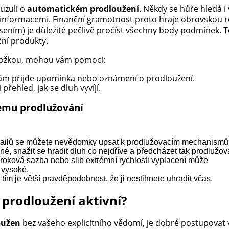
uzuli o
automatickém prodloužení
. Někdy se hůře hledá i 
i informacemi. Finanční gramotnost proto hraje obrovskou r
ením) je důležité pečlivě pročíst všechny body podmínek. 
ční produkty.
oložkou, mohou vám pomoci:
 vám přijde upomínka nebo oznámení o prodloužení.
přehled, jak se dluh vyvíjí.
kému prodlužování
etailů se můžete nevědomky upsat k prodlužovacím mechanism
né, snažit se hradit dluh co nejdříve a předcházet tak prodlužov
úroková sazba nebo slib extrémní rychlosti vyplacení může
 vysoké.
, tím je větší pravděpodobnost, že ji nestihnete uhradit včas.
 prodloužení aktivní?
oužen
bez vašeho explicitního vědomí, je dobré postupovat 