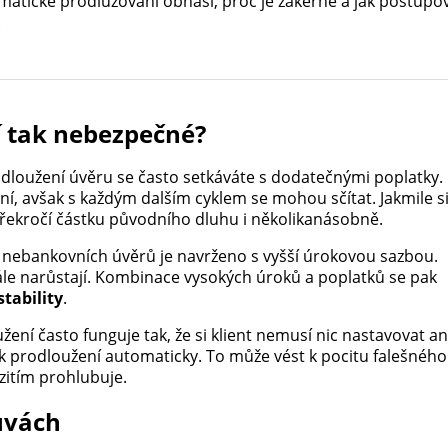
atické prodlužování obnáší, proč je zákeřné a jak postupov
.
í tak nebezpečné?
dloužení úvěru se často setkáváte s dodatečnými poplatky.
í, avšak s každým dalším cyklem se mohou sčítat. Jakmile s
řekročí částku původního dluhu i několikanásobně.
ebankovních úvěrů je navrženo s vyšší úrokovou sazbou.
le narůstají. Kombinace vysokých úroků a poplatků se pak
tability
.
ní často funguje tak, že si klient nemusí nic nastavovat an
 k prodloužení automaticky. To může vést k pocitu falešného
ezitím prohlubuje.
uvách