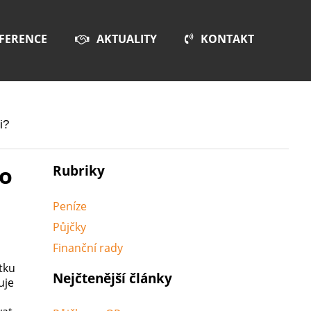
FERENCE
AKTUALITY
KONTAKT
i?
Co
Rubriky
Peníze
Půjčky
Finanční rady
tku
Nejčtenější články
uje