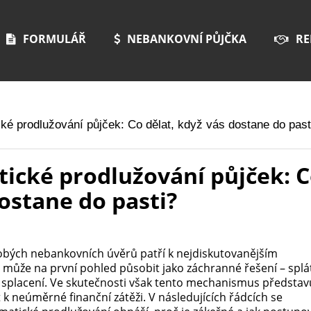
FORMULÁŘ
NEBANKOVNÍ PŮJČKA
RE
ké prodlužování půjček: Co dělat, když vás dostane do past
ické prodlužování půjček: 
dostane do pasti?
bých nebankovních úvěrů patří k nejdiskutovanějším
může na první pohled působit jako záchranné řešení – splá
a splacení. Ve skutečnosti však tento mechanismus představ
 k neúměrné finanční zátěži. V následujících řádcích se