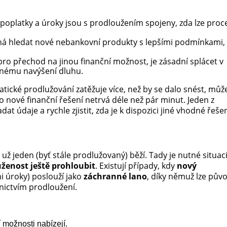
ké poplatky a úroky jsou s prodloužením spojeny, zda lze proc
á hledat nové nebankovní produkty s lepšími podmínkami,
ro přechod na jinou finanční možnost, je zásadní splácet v
anému navýšení dluhu.
atické prodlužování zatěžuje více, než by se dalo snést, můž
 nové finanční řešení netrvá déle než pár minut. Jeden z
zadat údaje a rychle zjistit, zda je k dispozici jiné vhodné řešen
 už jeden (byť stále prodlužovaný) běží. Tady je nutné situac
ženost ještě prohloubit
. Existují případy, kdy
nový
mi úroky) poslouží jako
záchranné lano
, díky němuž lze pův
dnictvím prodloužení.
 možnosti nabízejí.