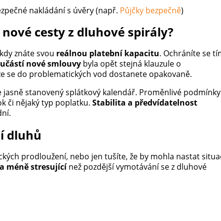
zpečné nakládání s úvěry (např.
Půjčky bezpečně
)
nové cesty z dluhové spirály?
 kdy znáte svou
reálnou platební kapacitu
. Ochráníte se t
oučástí nové smlouvy
byla opět stejná klauzule o
že se do problematických vod dostanete opakovaně.
je jasně stanovený splátkový kalendář. Proměnlivé podmínky
ok či nějaký typ poplatku.
Stabilita a předvídatelnost
ní.
í dluhů
kých prodloužení, nebo jen tušíte, že by mohla nastat situa
 a méně stresující
než pozdější vymotávání se z dluhové