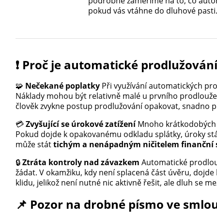
podrobně zaměříme na to, co autom
pokud vás vtáhne do dluhové pasti
❗ Proč je automatické prodlužován
🧩
Nečekané poplatky
Při využívání automatických pro
Náklady mohou být relativně malé u prvního prodloužen
člověk zvykne postup prodlužování opakovat, snadno p
💳
Zvyšující se úrokové zatížení
Mnoho krátkodobých n
Pokud dojde k opakovanému odkladu splátky, úroky stá
může stát
tichým a nenápadným ničitelem finanční s
🔒
Ztráta kontroly nad závazkem
Automatické prodlouže
žádat. V okamžiku, kdy není splacená část úvěru, dojde
klidu, jelikož není nutné nic aktivně řešit, ale dluh se m
📌 Pozor na drobné písmo ve smlo