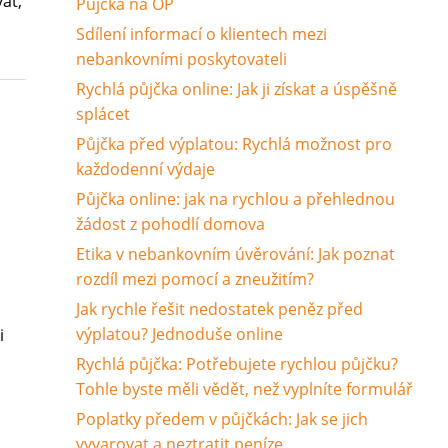
at,
Půjčka na OP
Sdílení informací o klientech mezi
nebankovními poskytovateli
Rychlá půjčka online: Jak ji získat a úspěšně
splácet
Půjčka před výplatou: Rychlá možnost pro
každodenní výdaje
i
Půjčka online: jak na rychlou a přehlednou
žádost z pohodlí domova
Etika v nebankovním úvěrování: Jak poznat
rozdíl mezi pomocí a zneužitím?
Jak rychle řešit nedostatek peněz před
výplatou? Jednoduše online
i
Rychlá půjčka: Potřebujete rychlou půjčku?
Tohle byste měli vědět, než vyplníte formulář
Poplatky předem v půjčkách: Jak se jich
vyvarovat a neztratit peníze