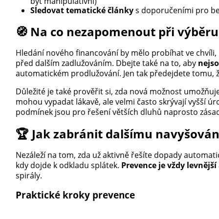
být manipulativní)
Sledovat tematické články
s doporučeními pro be
🧭 Na co nezapomenout při výběru 
Hledání nového financování by mělo probíhat ve chvíli,
před dalším zadlužováním. Dbejte také na to, aby
nejs
automatickém prodlužování. Jen tak předejdete tomu, 
Důležité je také prověřit si, zda nová možnost umožňu
mohou vypadat lákavě, ale velmi často skrývají vyšší úr
podmínek jsou pro řešení větších dluhů naprosto zásad
🏆 Jak zabránit dalšímu navyšován
Nezáleží na tom, zda už aktivně řešíte dopady automatic
kdy dojde k odkladu splátek.
Prevence je vždy levnější
spirály.
Praktické kroky prevence