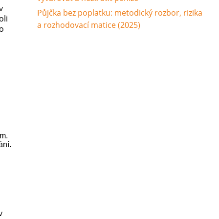
v
Půjčka bez poplatku: metodický rozbor, rizika
oli
a rozhodovací matice (2025)
To
ům.
ání.
v