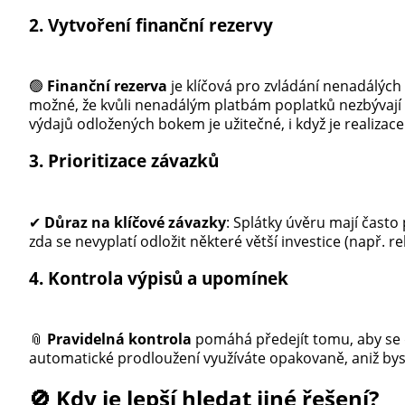
2. Vytvoření finanční rezervy
🟢
Finanční rezerva
je klíčová pro zvládání nenadálých
možné, že kvůli nenadálým platbám poplatků nezbývají pr
výdajů odložených bokem je užitečné, i když je realizac
3. Prioritizace závazků
✔
Důraz na klíčové závazky
: Splátky úvěru mají často
zda se nevyplatí odložit některé větší investice (např. r
4. Kontrola výpisů a upomínek
📎
Pravidelná kontrola
pomáhá předejít tomu, aby se 
automatické prodloužení využíváte opakovaně, aniž byste 
🚫 Kdy je lepší hledat jiné řešení?