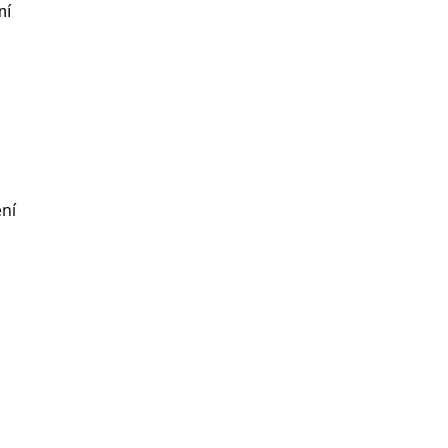
ní
ení