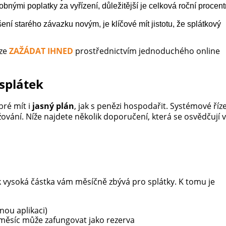
obnými poplatky za vyřízení, důležitější je celková roční procent
ení starého závazku novým, je klíčové mít jistotu, že splátkový
lze
ZAŽÁDAT IHNED
prostřednictvím jednoduchého online
 splátek
bré mít i
jasný plán
, jak s penězi hospodařit. Systémové říz
vání. Níže najdete několik doporučení, která se osvědčují v
ak vysoká částka vám měsíčně zbývá pro splátky. K tomu je
nou aplikaci)
 měsíc může zafungovat jako rezerva