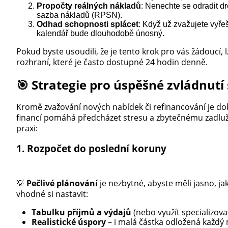
Propočty reálných nákladů
: Nenechte se odradit dr
sazba nákladů (RPSN).
Odhad schopnosti splácet
: Když už zvažujete vyřeš
kalendář bude dlouhodobě únosný.
Pokud byste usoudili, že je tento krok pro vás žádoucí, 
rozhraní, které je často dostupné 24 hodin denně.
🎯 Strategie pro úspěšné zvládnutí
Kromě zvažování nových nabídek či refinancování je do
financí pomáhá předcházet stresu a zbytečnému zadlužo
praxi:
1. Rozpočet do poslední koruny
💡
Pečlivé plánování
je nezbytné, abyste měli jasno, j
vhodné si nastavit:
Tabulku příjmů a výdajů
(nebo využít specializova
Realistické úspory
– i malá částka odložená každý